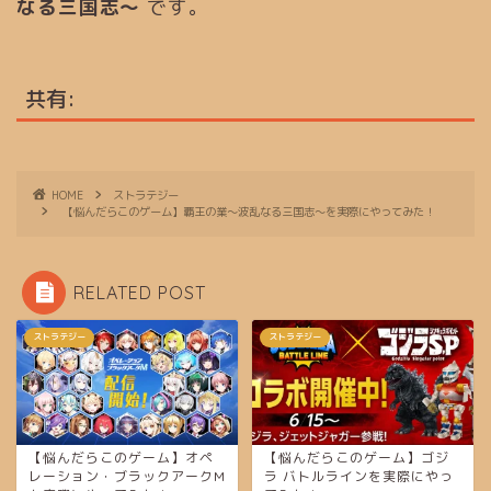
なる三国志～
です。
共有:
HOME
ストラテジー
【悩んだらこのゲーム】覇王の業～波乱なる三国志～を実際にやってみた！
RELATED POST
ストラテジー
ストラテジー
【悩んだらこのゲーム】オペ
【悩んだらこのゲーム】ゴジ
レーション・ブラックアークM
ラ バトルラインを実際にやっ