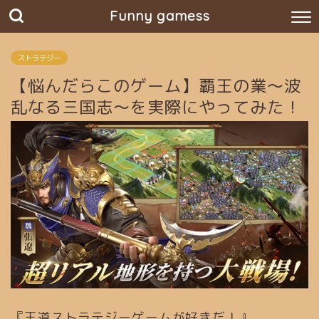
Funny gamess
ストラテジー
【悩んだらこのゲーム】覇王の業～波
乱なる三国志～を実際にやってみた！
『王道ストラテジーゲームが好きだ！』